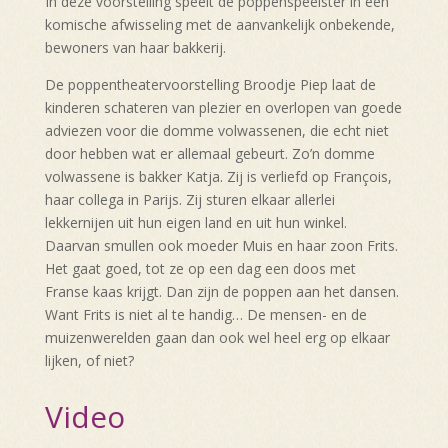
In deze voorstelling speelt de poppenspeelster in een
komische afwisseling met de aanvankelijk onbekende,
bewoners van haar bakkerij.
De poppentheatervoorstelling Broodje Piep laat de
kinderen schateren van plezier en overlopen van goede
adviezen voor die domme volwassenen, die echt niet
door hebben wat er allemaal gebeurt. Zo’n domme
volwassene is bakker Katja. Zij is verliefd op François,
haar collega in Parijs. Zij sturen elkaar allerlei
lekkernijen uit hun eigen land en uit hun winkel.
Daarvan smullen ook moeder Muis en haar zoon Frits.
Het gaat goed, tot ze op een dag een doos met
Franse kaas krijgt. Dan zijn de poppen aan het dansen.
Want Frits is niet al te handig… De mensen- en de
muizenwerelden gaan dan ook wel heel erg op elkaar
lijken, of niet?
Video